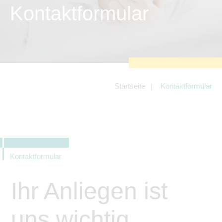
zu sichern.
Kontaktformular
Tracking- und Targeting-Cookies
Diese Cookies sind erforderlich, um
unsere Website auf Ihre Bedürfnisse hin
zu optimieren. Hierzu gehört eine
bedarfsgerechte Gestaltung und
fortlaufende Verbesserung unseres
Angebotes einschließlich der
Verknüpfung zu Social-Media-
Angeboten von z.B. Facebook und
Startseite
Kontaktformular
LinkedIn.
Betreibercookies
Diese Cookies sind erforderlich, um z.B.
Google Maps zu nutzen oder
eingebettete Videos abspielen zu
können.
Kontaktformular
Ihr Anliegen ist
uns wichtig.