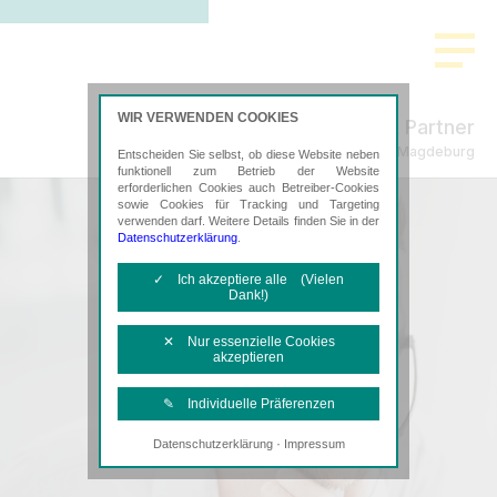
WIR VERWENDEN COOKIES
Schmidt & Partner
Steuerberatung in Magdeburg
Entscheiden Sie selbst, ob diese Website neben
funktionell zum Betrieb der Website
erforderlichen Cookies auch Betreiber-Cookies
sowie Cookies für Tracking und Targeting
verwenden darf. Weitere Details finden Sie in der
Datenschutzerklärung
.
✓ Ich akzeptiere alle (Vielen
Dank!)
✕ Nur essenzielle Cookies
akzeptieren
✎ Individuelle Präferenzen
·
Datenschutzerklärung
Impressum
Notwendige Cookies
Diese Cookies sind erforderlich, um die
grundlegende Funktionalität der Website